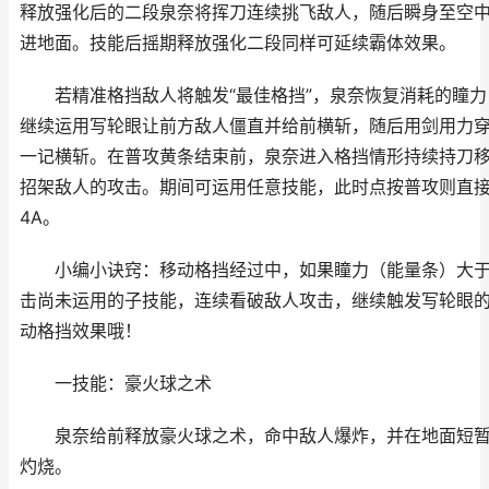
释放强化后的二段泉奈将挥刀连续挑飞敌人，随后瞬身至空
进地面。技能后摇期释放强化二段同样可延续霸体效果。
若精准格挡敌人将触发“最佳格挡”，泉奈恢复消耗的瞳力
继续运用写轮眼让前方敌人僵直并给前横斩，随后用剑用力
一记横斩。在普攻黄条结束前，泉奈进入格挡情形持续持刀
招架敌人的攻击。期间可运用任意技能，此时点按普攻则直
4A。
小编小诀窍：移动格挡经过中，如果瞳力（能量条）大于
击尚未运用的子技能，连续看破敌人攻击，继续触发写轮眼
动格挡效果哦！
一技能：豪火球之术
泉奈给前释放豪火球之术，命中敌人爆炸，并在地面短暂
灼烧。