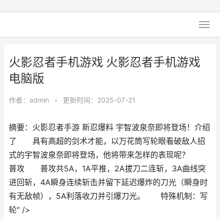
火影忍者手机游戏 火影忍者手机游戏
电脑版
作者：
admin
•
更新时间：2025-07-21
摘要：火影忍者手游 新忍爆料 宇智波泉奈即将登场！介绍
了 具有高超的剑术才能，以万花筒写轮眼看破敌人招
式的宇智波泉奈即将登场，他将带来怎样的表现呢？
普攻 普攻共5A，1A平推，2A拔刀二连斩，3A曲线突
进回斩，4A瞬身连续斩击并留下延迟爆炸的刀光（瞬身时
有无敌帧），5A利落收刀并引爆刀光。 特殊机制：写
轮" />