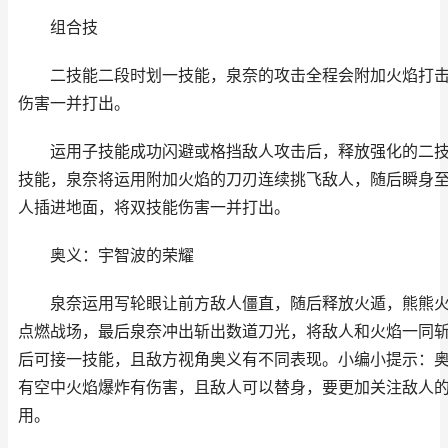
组合技
二技能二段时划一技能，泉奈的攻击全程会附加火焰打击
伤害一并打出。
运用子技能成功闪避或格挡敌人攻击后，释放强化的二技
技能，泉奈将运用附加火焰的刀刃连续挑飞敌人，随后瞬身
人插进地面，将双技能伤害一并打出。
奥义：宇智波的荣耀
泉奈运用写轮眼让前方敌人僵直，随后释放火遁，熊熊火
点燃战场，最后泉奈冲出斩出数道刀光，将敌人和火焰一同
后可接一技能，且敌方视角奥义有不同表现。小编小提示：
有空中火焰爆炸有伤害，且敌人可以替身，要更加关注敌人
用。