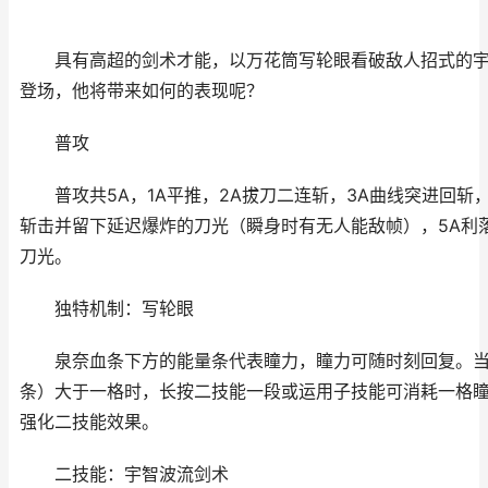
具有高超的剑术才能，以万花筒写轮眼看破敌人招式的宇
登场，他将带来如何的表现呢？
普攻
普攻共5A，1A平推，2A拔刀二连斩，3A曲线突进回斩，
斩击并留下延迟爆炸的刀光（瞬身时有无人能敌帧），5A利
刀光。
独特机制：写轮眼
泉奈血条下方的能量条代表瞳力，瞳力可随时刻回复。当
条）大于一格时，长按二技能一段或运用子技能可消耗一格
强化二技能效果。
二技能：宇智波流剑术