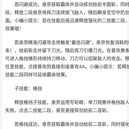
若闪避成功，泉奈获取霸体并自动挥剑给前半圆斩，同时
段，释放二段泉奈将挥刀连续挑飞敌人，随后瞬身至空中扔
面。小编小提示：若在技能后摇迅速释放强化的二技能二段
效果哦！
若泉奈精准闪避攻击将触发“最佳闪避”，泉奈恢复消耗的
条），给前斩击并留下刀光，随后挥刀引爆刀光。在普攻黄
可进入格挡情形持续持刀移动，刀刃可以招架敌人的攻击。
任意技能，点按普攻则直接衔接普攻4A。小编小提示：若释
技能二段同样可延续霸体效果。
子技能：格挡
释放格挡子技能，泉奈运用写轮眼，举刀观察并格挡敌人
失败，点击二技能二段，泉奈直接挥剑给前二连斩。
若格挡成功，泉奈获取霸体并自动给前二连斩，同时强化