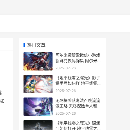
热门文章
阿尔米娅赞歌微信小游戏
新鲜兑换码锦集 阿尔米娅
赞歌微信小游戏
2025-07-26
《地平线零之曙光》影子
猎手弓如何样 地平线零之
曙光优势地点怎么上去
2025-07-26
注
无尽探险队毒法召唤流流
如
派策略 无尽探险单人和组
队的区别
2025-07-26
《地平线零之曙光》碉堡
门如何打开 地平线零之曙