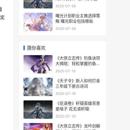
光优势地点位置
2025-07-26
重
曙光计划职业主推选择策
奖
略 曙光职业包括哪些
2025-07-26
猜你喜欢
《大侠立志传》钓鱼诀窍
大揭晓：轻松掌握钓鱼宝
典
2025-07-19
《天子令》新人如何打金
三年级下册古诗词
2025-07-19
《花语卷》轩辕英雄背景
是啥子 花无语轩辕
2025-07-19
《大侠立志传》龙吟剑解