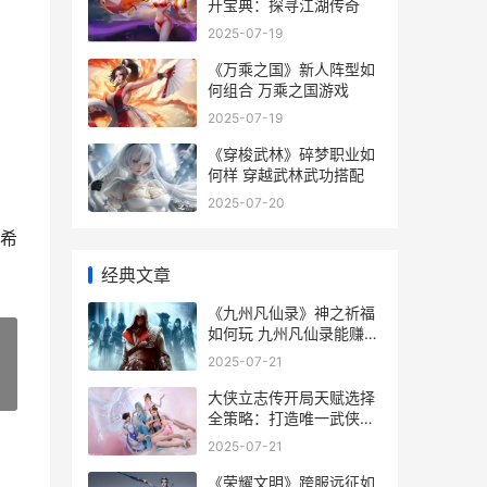
开宝典：探寻江湖传奇
2025-07-19
《万乘之国》新人阵型如
何组合 万乘之国游戏
2025-07-19
《穿梭武林》碎梦职业如
何样 穿越武林武功搭配
2025-07-20
希
经典文章
《九州凡仙录》神之祈福
如何玩 九州凡仙录能赚钱
吗
2025-07-21
»
大侠立志传开局天赋选择
全策略：打造唯一武侠传
奇
2025-07-21
《荣耀文明》跨服远征如