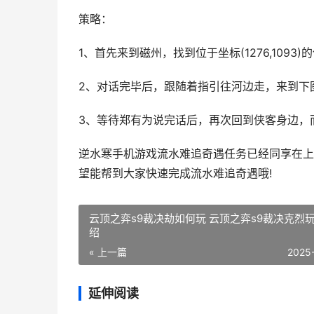
策略：
1、首先来到磁州，找到位于坐标(1276,1093
2、对话完毕后，跟随着指引往河边走，来到下
3、等待郑有为说完话后，再次回到侠客身边，
逆水寒手机游戏流水难追奇遇任务已经同享在上
望能帮到大家快速完成流水难追奇遇哦!
云顶之弈s9裁决劫如何玩 云顶之弈s9裁决克烈
绍
« 上一篇
2025
延伸阅读